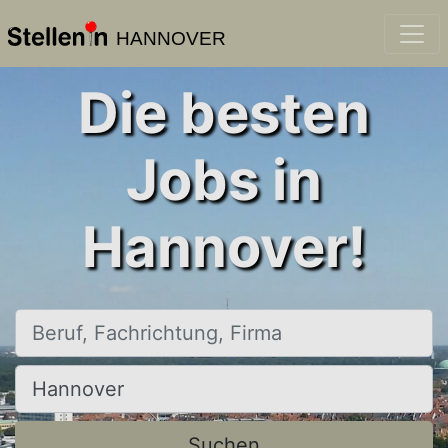
HANNOVER
Die besten
Jobs in
Hannover!
Beruf, Fachrichtung, Firma
Ort, Stadt
Suchen