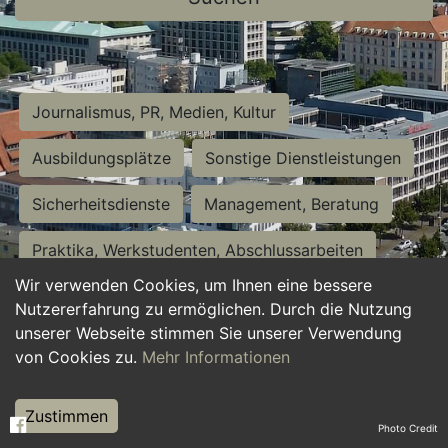
Journalismus, PR, Medien, Kultur
Ausbildungsplätze
Sonstige Dienstleistungen
Sicherheitsdienste
Management, Beratung
Praktika, Werkstudenten, Abschlussarbeiten
Wir verwenden Cookies, um Ihnen eine bessere
Personalwesen
Assistenz, Sekretariat
Nutzererfahrung zu ermöglichen. Durch die Nutzung
unserer Webseite stimmen Sie unserer Verwendung
Hilfskräfte, Aushilfs- und Nebenjobs
von Cookies zu.
Mehr Informationen
Einkauf, Logistik, Materialwirtschaft
Zustimmen
Photo Credit
Weiterbildung, Studium, duale Ausbildung