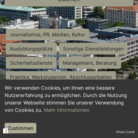
Journalismus, PR, Medien, Kultur
Ausbildungsplätze
Sonstige Dienstleistungen
Sicherheitsdienste
Management, Beratung
Praktika, Werkstudenten, Abschlussarbeiten
Wir verwenden Cookies, um Ihnen eine bessere
Personalwesen
Assistenz, Sekretariat
Nutzererfahrung zu ermöglichen. Durch die Nutzung
unserer Webseite stimmen Sie unserer Verwendung
Hilfskräfte, Aushilfs- und Nebenjobs
von Cookies zu.
Mehr Informationen
Einkauf, Logistik, Materialwirtschaft
Zustimmen
Photo Credit
Weiterbildung, Studium, duale Ausbildung