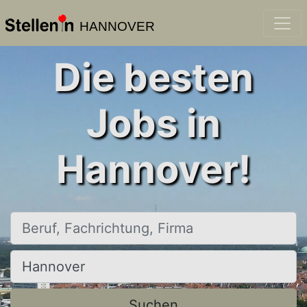
HANNOVER
Die besten
Jobs in
Hannover!
Beruf, Fachrichtung, Firma
Ort, Stadt
Suchen