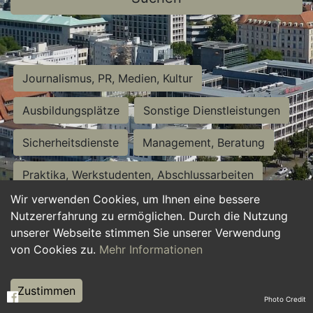
Journalismus, PR, Medien, Kultur
Ausbildungsplätze
Sonstige Dienstleistungen
Sicherheitsdienste
Management, Beratung
Praktika, Werkstudenten, Abschlussarbeiten
Wir verwenden Cookies, um Ihnen eine bessere
Personalwesen
Assistenz, Sekretariat
Nutzererfahrung zu ermöglichen. Durch die Nutzung
unserer Webseite stimmen Sie unserer Verwendung
Hilfskräfte, Aushilfs- und Nebenjobs
von Cookies zu.
Mehr Informationen
Einkauf, Logistik, Materialwirtschaft
Zustimmen
Photo Credit
Weiterbildung, Studium, duale Ausbildung