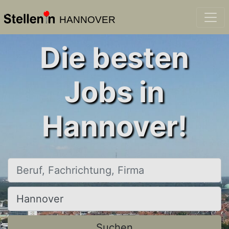
HANNOVER
Die besten
Jobs in
Hannover!
Beruf, Fachrichtung, Firma
Ort, Stadt
Suchen