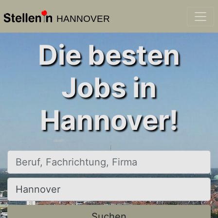
HANNOVER
Die besten
Jobs in
Hannover!
Beruf, Fachrichtung, Firma
Ort, Stadt
Suchen