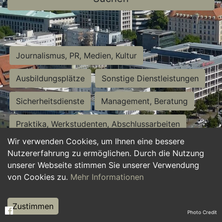
Journalismus, PR, Medien, Kultur
Ausbildungsplätze
Sonstige Dienstleistungen
Sicherheitsdienste
Management, Beratung
Praktika, Werkstudenten, Abschlussarbeiten
Wir verwenden Cookies, um Ihnen eine bessere
Personalwesen
Assistenz, Sekretariat
Nutzererfahrung zu ermöglichen. Durch die Nutzung
unserer Webseite stimmen Sie unserer Verwendung
Hilfskräfte, Aushilfs- und Nebenjobs
von Cookies zu.
Mehr Informationen
Einkauf, Logistik, Materialwirtschaft
Zustimmen
Photo Credit
Weiterbildung, Studium, duale Ausbildung