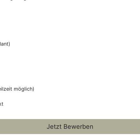
lant)
eilzeit möglich)
kt
Jetzt Bewerben