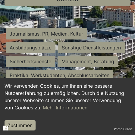
Journalismus, PR, Medien, Kultur
Ausbildungsplätze
Sonstige Dienstleistungen
Sicherheitsdienste
Management, Beratung
Praktika, Werkstudenten, Abschlussarbeiten
Wir verwenden Cookies, um Ihnen eine bessere
Personalwesen
Assistenz, Sekretariat
Nutzererfahrung zu ermöglichen. Durch die Nutzung
unserer Webseite stimmen Sie unserer Verwendung
Hilfskräfte, Aushilfs- und Nebenjobs
von Cookies zu.
Mehr Informationen
Einkauf, Logistik, Materialwirtschaft
Zustimmen
Photo Credit
Weiterbildung, Studium, duale Ausbildung