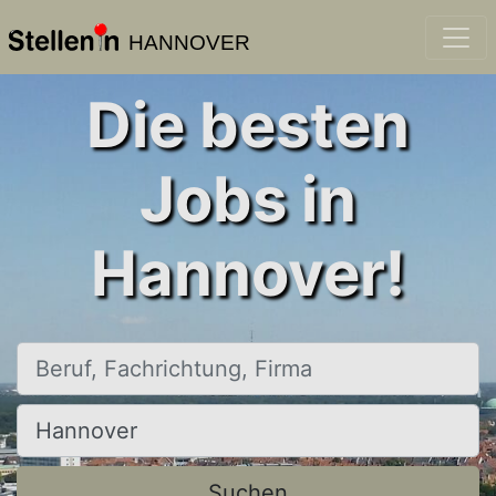
HANNOVER
Die besten
Jobs in
Hannover!
Beruf, Fachrichtung, Firma
Ort, Stadt
Suchen