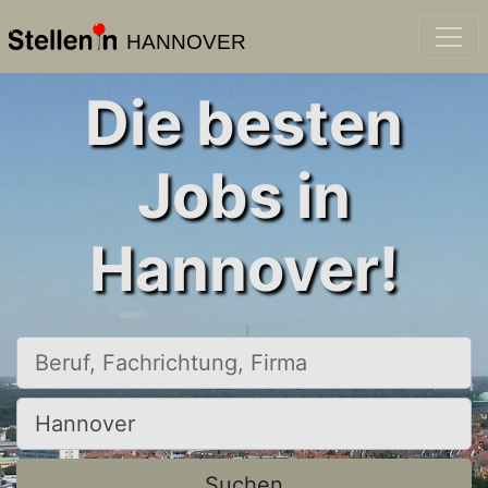
HANNOVER
Die besten
Jobs in
Hannover!
Beruf, Fachrichtung, Firma
Ort, Stadt
Suchen