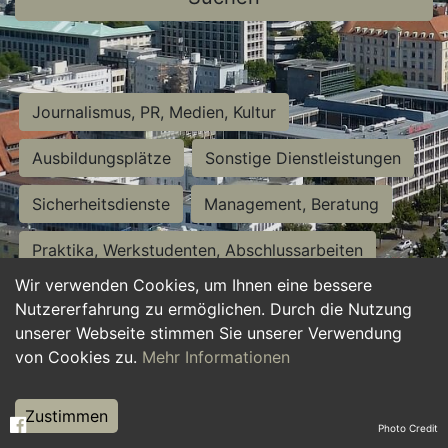
Journalismus, PR, Medien, Kultur
Ausbildungsplätze
Sonstige Dienstleistungen
Sicherheitsdienste
Management, Beratung
Praktika, Werkstudenten, Abschlussarbeiten
Wir verwenden Cookies, um Ihnen eine bessere
Personalwesen
Assistenz, Sekretariat
Nutzererfahrung zu ermöglichen. Durch die Nutzung
unserer Webseite stimmen Sie unserer Verwendung
Hilfskräfte, Aushilfs- und Nebenjobs
von Cookies zu.
Mehr Informationen
Einkauf, Logistik, Materialwirtschaft
Zustimmen
Photo Credit
Weiterbildung, Studium, duale Ausbildung