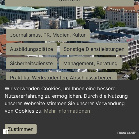
Journalismus, PR, Medien, Kultur
Ausbildungsplätze
Sonstige Dienstleistungen
Sicherheitsdienste
Management, Beratung
Praktika, Werkstudenten, Abschlussarbeiten
Wir verwenden Cookies, um Ihnen eine bessere
Personalwesen
Assistenz, Sekretariat
Nutzererfahrung zu ermöglichen. Durch die Nutzung
unserer Webseite stimmen Sie unserer Verwendung
Hilfskräfte, Aushilfs- und Nebenjobs
von Cookies zu.
Mehr Informationen
Einkauf, Logistik, Materialwirtschaft
Zustimmen
Photo Credit
Weiterbildung, Studium, duale Ausbildung