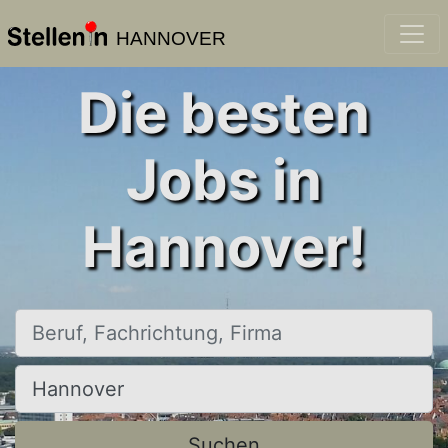
HANNOVER
Die besten
Jobs in
Hannover!
Beruf, Fachrichtung, Firma
Ort, Stadt
Suchen