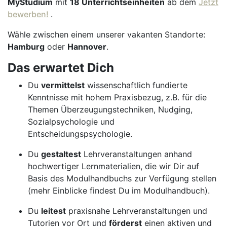
MyStudium
mit
18 Unterrichtseinheiten
ab dem
Jetzt
bewerben!
.
Wähle zwischen einem unserer vakanten Standorte:
Hamburg
oder
Hannover
.
Das erwartet Dich
Du
vermittelst
wissenschaftlich fundierte
Kenntnisse mit hohem Praxisbezug, z.B. für die
Themen Überzeugungstechniken, Nudging,
Sozialpsychologie und
Entscheidungspsychologie.
Du
gestaltest
Lehrveranstaltungen anhand
hochwertiger Lernmaterialien, die wir Dir auf
Basis des Modulhandbuchs zur Verfügung stellen
(mehr Einblicke findest Du im Modulhandbuch).
Du
leitest
praxisnahe Lehrveranstaltungen und
Tutorien vor Ort und
förderst
einen aktiven und