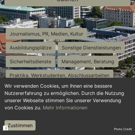
Journalismus, PR, Medien, Kultur
Ausbildungsplätze
Sonstige Dienstleistungen
Sicherheitsdienste
Management, Beratung
Praktika, Werkstudenten, Abschlussarbeiten
Wir verwenden Cookies, um Ihnen eine bessere
Personalwesen
Assistenz, Sekretariat
Nutzererfahrung zu ermöglichen. Durch die Nutzung
unserer Webseite stimmen Sie unserer Verwendung
Hilfskräfte, Aushilfs- und Nebenjobs
von Cookies zu.
Mehr Informationen
Einkauf, Logistik, Materialwirtschaft
Zustimmen
Photo Credit
Weiterbildung, Studium, duale Ausbildung