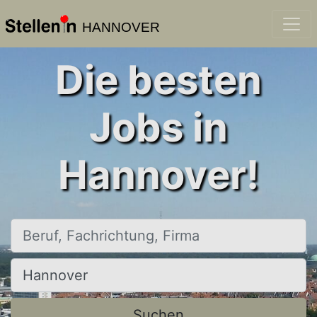
HANNOVER
Die besten
Jobs in
Hannover!
Beruf, Fachrichtung, Firma
Ort, Stadt
Suchen