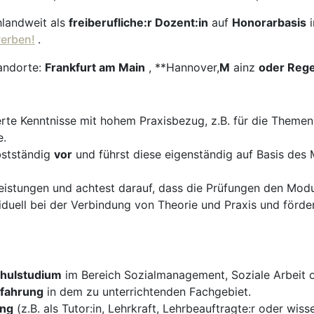
hlandweit als
freiberufliche:r Dozent:in
auf
Honorarbasis
werben!
.
andorte:
Frankfurt am Main
, **Hannover,
M
ainz
oder
Reg
erte Kenntnisse mit hohem Praxisbezug, z.B. für die Theme
e.
bstständig
vor
und führst diese eigenständig auf Basis des
istungen und achtest darauf, dass die Prüfungen den Modul
duell bei der Verbindung von Theorie und Praxis und förder
hulstudium
im Bereich Sozialmanagement, Soziale Arbeit o
rfahrung
in dem zu unterrichtenden Fachgebiet.
ung
(z.B. als Tutor:in, Lehrkraft, Lehrbeauftragte:r oder wiss