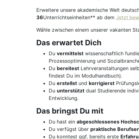
Erweitere unsere akademische Welt deutsc
36
Unterrichtseinheiten** ab dem
Jetzt be
Wähle zwischen einem unserer vakanten St
Das erwartet Dich
Du
vermittelst
wissenschaftlich fundi
Prozessoptimierung und Sozialbranch
Du
bereitest
Lehrveranstaltungen sel
findest Du im Modulhandbuch).
Du
erstellst
und
korrigierst
Prüfungsle
Du
unterstützt
dual Studierende indivi
Entwicklung.
Das bringst Du mit
Du hast ein
abgeschlossenes Hochsc
Du verfügst über
praktische Berufse
Du konntest ggf. bereits erste
Erfahr