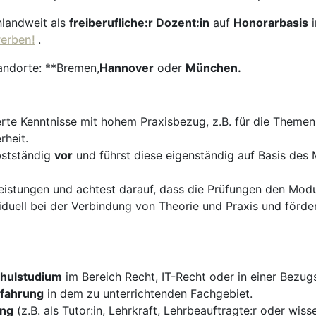
hlandweit als
freiberufliche:r Dozent:in
auf
Honorarbasis
werben!
.
andorte: **Bremen,
Hannover
oder
München.
erte Kenntnisse mit hohem Praxisbezug, z.B. für die Theme
rheit.
bstständig
vor
und führst diese eigenständig auf Basis des
istungen und achtest darauf, dass die Prüfungen den Modul
duell bei der Verbindung von Theorie und Praxis und förder
hulstudium
im Bereich Recht, IT-Recht oder in einer Bezug
rfahrung
in dem zu unterrichtenden Fachgebiet.
ung
(z.B. als Tutor:in, Lehrkraft, Lehrbeauftragte:r oder wiss