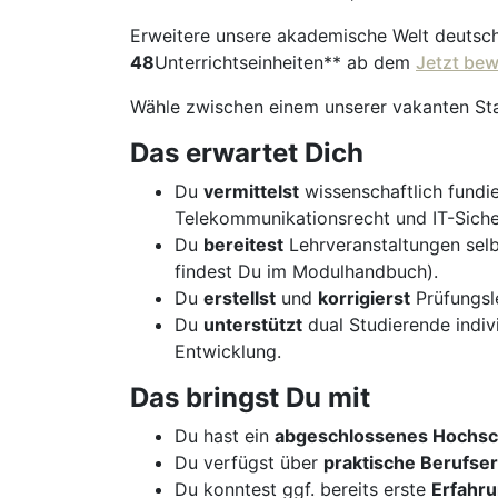
Erweitere unsere akademische Welt deutsc
48
Unterrichtseinheiten** ab dem
Jetzt be
Wähle zwischen einem unserer vakanten St
Das erwartet Dich
Du
vermittelst
wissenschaftlich fundi
Telekommunikationsrecht und IT-Siche
Du
bereitest
Lehrveranstaltungen sel
findest Du im Modulhandbuch).
Du
erstellst
und
korrigierst
Prüfungsle
Du
unterstützt
dual Studierende indivi
Entwicklung.
Das bringst Du mit
Du hast ein
abgeschlossenes Hochsc
Du verfügst über
praktische Berufse
Du konntest ggf. bereits erste
Erfahr