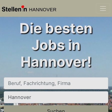
HANNOVER
Die besten
Jobs in
Hannover!
Beruf, Fachrichtung, Firma
Ort, Stadt
Suchen