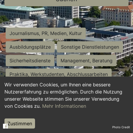
Journalismus, PR, Medien, Kultur
Ausbildungsplätze
Sonstige Dienstleistungen
Sicherheitsdienste
Management, Beratung
Praktika, Werkstudenten, Abschlussarbeiten
Wir verwenden Cookies, um Ihnen eine bessere
Personalwesen
Assistenz, Sekretariat
Nutzererfahrung zu ermöglichen. Durch die Nutzung
unserer Webseite stimmen Sie unserer Verwendung
Hilfskräfte, Aushilfs- und Nebenjobs
von Cookies zu.
Mehr Informationen
Einkauf, Logistik, Materialwirtschaft
Zustimmen
Photo Credit
Weiterbildung, Studium, duale Ausbildung