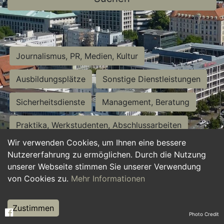
Journalismus, PR, Medien, Kultur
Ausbildungsplätze
Sonstige Dienstleistungen
Sicherheitsdienste
Management, Beratung
Praktika, Werkstudenten, Abschlussarbeiten
Wir verwenden Cookies, um Ihnen eine bessere
Personalwesen
Assistenz, Sekretariat
Nutzererfahrung zu ermöglichen. Durch die Nutzung
unserer Webseite stimmen Sie unserer Verwendung
Hilfskräfte, Aushilfs- und Nebenjobs
von Cookies zu.
Mehr Informationen
Einkauf, Logistik, Materialwirtschaft
Zustimmen
Photo Credit
Weiterbildung, Studium, duale Ausbildung