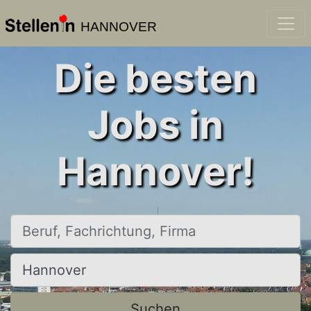
HANNOVER
Die besten
Jobs in
Hannover!
Beruf, Fachrichtung, Firma
Ort, Stadt
Suchen