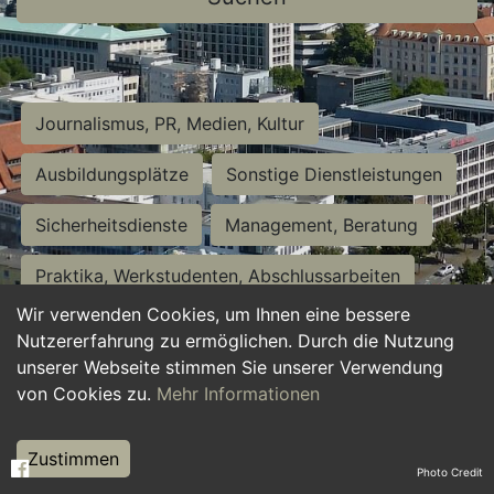
Journalismus, PR, Medien, Kultur
Ausbildungsplätze
Sonstige Dienstleistungen
Sicherheitsdienste
Management, Beratung
Praktika, Werkstudenten, Abschlussarbeiten
Wir verwenden Cookies, um Ihnen eine bessere
Personalwesen
Assistenz, Sekretariat
Nutzererfahrung zu ermöglichen. Durch die Nutzung
unserer Webseite stimmen Sie unserer Verwendung
Hilfskräfte, Aushilfs- und Nebenjobs
von Cookies zu.
Mehr Informationen
Einkauf, Logistik, Materialwirtschaft
Zustimmen
Photo Credit
Weiterbildung, Studium, duale Ausbildung