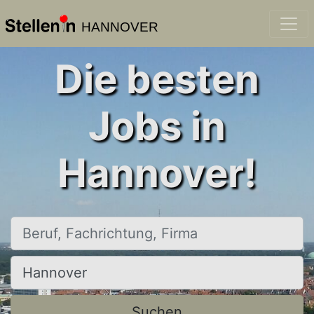
HANNOVER
Die besten
Jobs in
Hannover!
Beruf, Fachrichtung, Firma
Ort, Stadt
Suchen