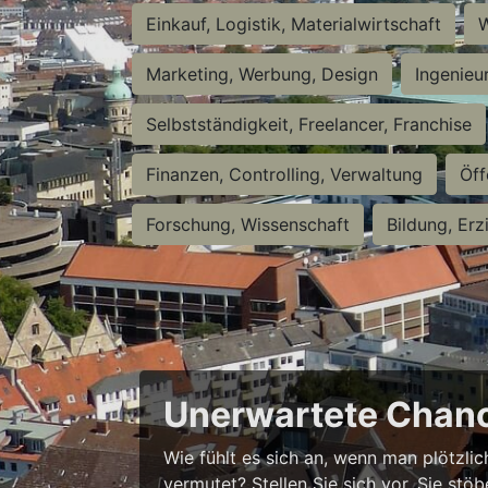
Einkauf, Logistik, Materialwirtschaft
W
Marketing, Werbung, Design
Ingenieu
Selbstständigkeit, Freelancer, Franchise
Finanzen, Controlling, Verwaltung
Öff
Forschung, Wissenschaft
Bildung, Erz
Unerwartete Chanc
Wie fühlt es sich an, wenn man plötzlic
vermutet? Stellen Sie sich vor, Sie stö