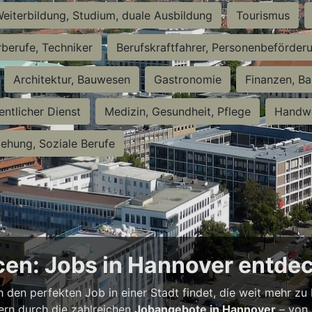
eiterbildung, Studium, duale Ausbildung
Tourismus
rberufe, Techniker
Berufskraftfahrer, Personenbeförder
Architektur, Bauwesen
Gastronomie
Finanzen, Ba
entlicher Dienst
Medizin, Gesundheit, Pflege
Handwe
iehung, Soziale Berufe
en: Jobs in Hannover entde
h den perfekten Job in einer Stadt findet, die weit mehr zu
bern durch die zahlreichen
Jobangebote in Hannover
– von 