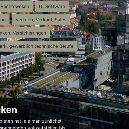
Rechtswesen
IT, Software
ung
Vertrieb, Verkauf, Sales
nken, Versicherungen
rk, gewerblich technische Berufe
cken
 bieten hat, als man zunächst
spannenden Vollzeitstellen bis