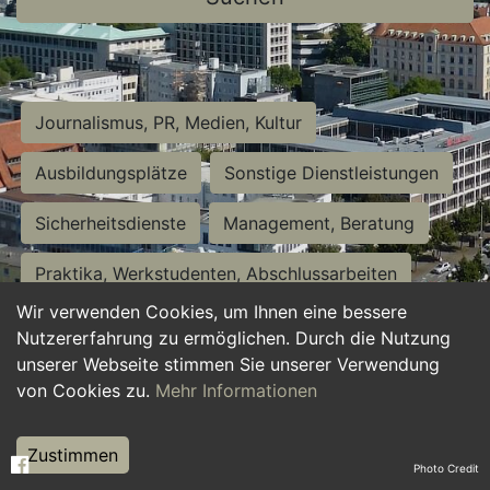
Journalismus, PR, Medien, Kultur
Ausbildungsplätze
Sonstige Dienstleistungen
Sicherheitsdienste
Management, Beratung
Praktika, Werkstudenten, Abschlussarbeiten
Wir verwenden Cookies, um Ihnen eine bessere
Personalwesen
Assistenz, Sekretariat
Nutzererfahrung zu ermöglichen. Durch die Nutzung
unserer Webseite stimmen Sie unserer Verwendung
Hilfskräfte, Aushilfs- und Nebenjobs
von Cookies zu.
Mehr Informationen
Einkauf, Logistik, Materialwirtschaft
Zustimmen
Photo Credit
Weiterbildung, Studium, duale Ausbildung