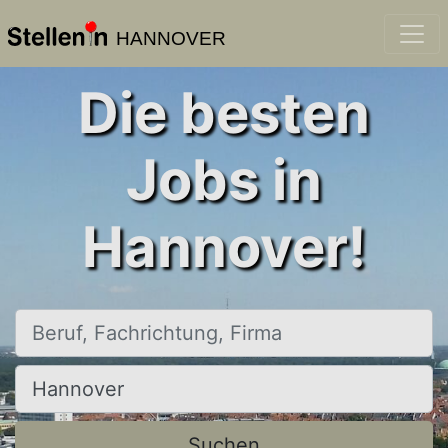
HANNOVER
Die besten
Jobs in
Hannover!
Beruf, Fachrichtung, Firma
Ort, Stadt
Suchen