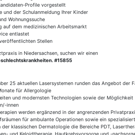
andidaten-Profile vorgestellt
e und der Schulanmeldung Ihrer Kinder
- und Wohnungssuche
ng auf dem medizinischen Arbeitsmarkt
ce entlastet
veröffentlichten Stellen
ztpraxis in Niedersachsen, suchen wir einen
Geschlechtskrankheiten. #15855
 über 25 aktuellen Lasersystemen runden das Angebot der F
onate für Allergologie
keiten und modernsten Technologien sowie der Möglichkeit 
n/-innen
herapien werden ergänzend in der angrenzenden Privatprax
ffsräumen für ambulante Operationen sowie ein spezialisi
der klassischen Dermatologie die Bereiche PDT, Laserther
en- und Keloidtherapie, Hautkrebsvorsorge und -nachsorge