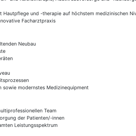
t Hautpflege und -therapie auf höchstem medizinischen Ni
nnovative Facharztpraxis
altenden Neubau
ste
eräten
iveau
eitsprozessen
am sowie modernstes Medizinequipment
ultiprofessionellen Team
sorgung der Patienten/-innen
amten Leistungsspektrum