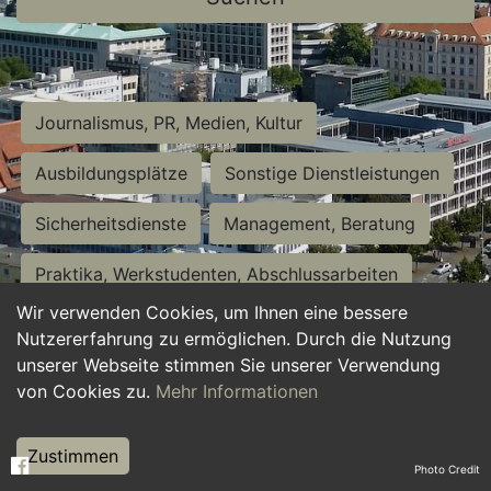
Journalismus, PR, Medien, Kultur
Ausbildungsplätze
Sonstige Dienstleistungen
Sicherheitsdienste
Management, Beratung
Praktika, Werkstudenten, Abschlussarbeiten
Wir verwenden Cookies, um Ihnen eine bessere
Personalwesen
Assistenz, Sekretariat
Nutzererfahrung zu ermöglichen. Durch die Nutzung
unserer Webseite stimmen Sie unserer Verwendung
Hilfskräfte, Aushilfs- und Nebenjobs
von Cookies zu.
Mehr Informationen
Einkauf, Logistik, Materialwirtschaft
Zustimmen
Photo Credit
Weiterbildung, Studium, duale Ausbildung