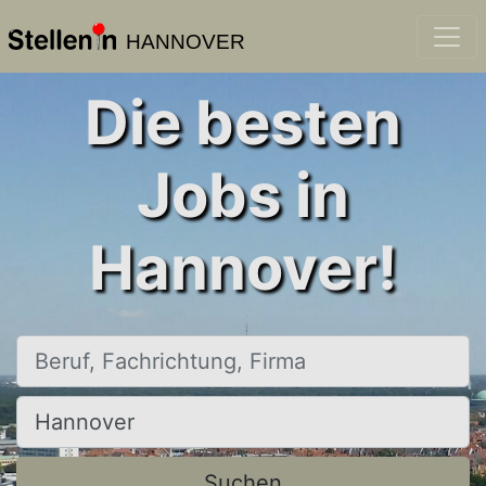
HANNOVER
Die besten
Jobs in
Hannover!
Beruf, Fachrichtung, Firma
Ort, Stadt
Suchen